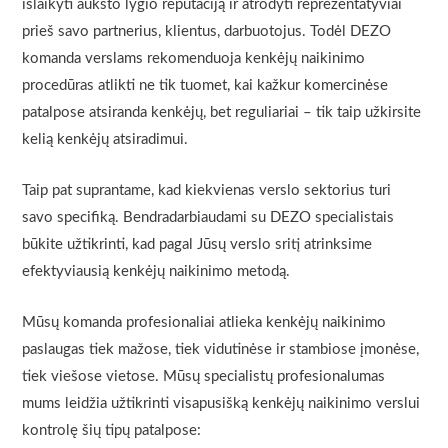
išlaikyti aukšto lygio reputaciją ir atrodyti reprezentatyviai
prieš savo partnerius, klientus, darbuotojus. Todėl DEZO
komanda verslams rekomenduoja kenkėjų naikinimo
procedūras atlikti ne tik tuomet, kai kažkur komercinėse
patalpose atsiranda kenkėjų, bet reguliariai – tik taip užkirsite
kelią kenkėjų atsiradimui.
Taip pat suprantame, kad kiekvienas verslo sektorius turi
savo specifiką. Bendradarbiaudami su DEZO specialistais
būkite užtikrinti, kad pagal Jūsų verslo sritį atrinksime
efektyviausią kenkėjų naikinimo metodą.
Mūsų komanda profesionaliai atlieka kenkėjų naikinimo
paslaugas tiek mažose, tiek vidutinėse ir stambiose įmonėse,
tiek viešose vietose. Mūsų specialistų profesionalumas
mums leidžia užtikrinti visapusišką kenkėjų naikinimo verslui
kontrolę šių tipų patalpose: