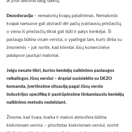
ar jose laikoma daug daiktų.
Dezodoracija
– nemalonių kvapų pašalinimas. Nemalonūs
kvapai namuose gali atsirasti dėl pačių įvairiausių priežasčių,
o viena iš priežasčių tikrai gali būti ir patys kenkėjai. Ši
paslauga būtina visam verslui, o ypatingai tam, kuris dirba su
žmonėmis – juk norite, kad klientai Jūsų komercinėse
patalpose jaustųsi maloniai.
Jeigu nesate tikri, kurios kenkėjų naikinimo paslaugos
reikalingos Jūsų verslui – drąsiai susisiekite su DEZO
komanda, įvertinsime situaciją pagal Jūsų verslo
industrijos specifiką ir pasirūpinsime tinkamiausiu kenkėjų
naikinimo metodu nedelsiant.
Žinome, kad švara, tvarka ir maloni atmosfera būtina
kiekvienam verslui – prioritetas kiekvienam verslui, norint