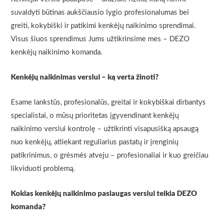
suvaldyti būtinas aukščiausio lygio profesionalumas bei
greiti, kokybiški ir patikimi kenkėjų naikinimo sprendimai.
Visus šiuos sprendimus Jums užtikrinsime mes – DEZO
kenkėjų naikinimo komanda.
Kenkėjų naikinimas verslui – ką verta žinoti?
Esame lankstūs, profesionalūs, greitai ir kokybiškai dirbantys
specialistai, o mūsų prioritetas įgyvendinant kenkėjų
naikinimo verslui kontrolę – užtikrinti visapusišką apsaugą
nuo kenkėjų, atliekant reguliarius pastatų ir įrenginių
patikrinimus, o grėsmės atveju – profesionaliai ir kuo greičiau
likviduoti problemą.
Kokias kenkėjų naikinimo paslaugas verslui teikia DEZO
komanda?