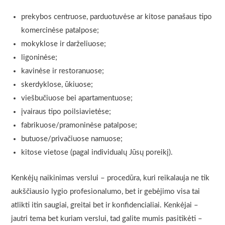
prekybos centruose, parduotuvėse ar kitose panašaus tipo
komercinėse patalpose;
mokyklose ir darželiuose;
ligoninėse;
kavinėse ir restoranuose;
skerdyklose, ūkiuose;
viešbučiuose bei apartamentuose;
įvairaus tipo poilsiavietėse;
fabrikuose/pramoninėse patalpose;
butuose/privačiuose namuose;
kitose vietose (pagal individualų Jūsų poreikį).
Kenkėjų naikinimas verslui – procedūra, kuri reikalauja ne tik
aukščiausio lygio profesionalumo, bet ir gebėjimo visa tai
atlikti itin saugiai, greitai bet ir konfidencialiai. Kenkėjai –
jautri tema bet kuriam verslui, tad galite mumis pasitikėti –