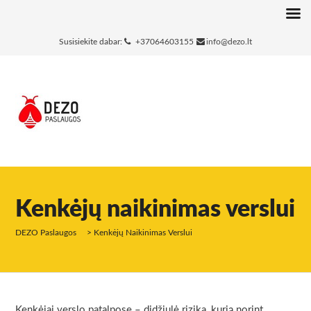
Susisiekite dabar:
+37064603155
info@dezo.lt
Kenkėjų naikinimas verslui
DEZO Paslaugos
>
Kenkėjų Naikinimas Verslui
Kenkėjai verslo patalpose – didžiulė rizika, kurią norint