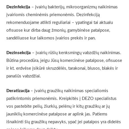
Dezinfekcija
– įvairių bakterijų, mikroorganizmų naikinimas
įvairiomis cheminėmis priemonėmis. Dezinfekciją
rekomenduojame atlikti reguliariai – ypatingai tai aktualu
ofisuose kur dirba daug žmonių, gamybinėse patalpose,
sandėliuose kur laikomos įvairios prekės ir pan.
Dezinsekcija
– įvairių rūšių kenksmingų vabzdžių naikinimas.
Būtina procedūra, jeigu Jūsų komercinėse patalpose, ofisuose
ir kt. erdvėse įsikūrė skruzdėlės, tarakonai, blusos, blakės ir
panašūs vabzdžiai.
Deratizacija
– įvairių graužikų naikinimas specialiomis
patikrintomis priemonėmis. Kreipkitės į DEZO specialistus
vos pastebite pelių, žiurkių, pelėnų ir kitų graužikų ar jų
jauniklių komercinėse patalpose ar aplink jas. Patiems
išnaikinti šių graužikų nepavyks, ypač jei patalpos yra didelės