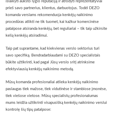
išlaikyti aukšto lygio reputaciją ir atrodyti reprezentatyviai
prieš savo partnerius, klientus, darbuotojus. Todėl DEZO
komanda verslams rekomenduoja kenkėjų naikinimo
procedūras atlikti ne tik tuomet, kai kažkur komercinėse
patalpose atsiranda kenkėjų, bet reguliariai – tik taip užkirsite
kelią kenkėjų atsiradimui.
Taip pat suprantame, kad kiekvienas verslo sektorius turi
savo specifiką. Bendradarbiaudami su DEZO specialistais
būkite užtikrinti, kad pagal Jūsų verslo sritį atrinksime
efektyviausią kenkėjų naikinimo metodą.
Mūsų komanda profesionaliai atlieka kenkėjų naikinimo
paslaugas tiek mažose, tiek vidutinėse ir stambiose įmonėse,
tiek viešose vietose. Mūsų specialistų profesionalumas
mums leidžia užtikrinti visapusišką kenkėjų naikinimo verslui
kontrolę šių tipų patalpose: