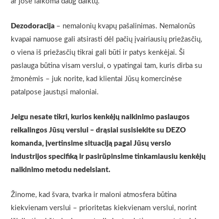
ar jose laikoma daug daiktų.
Dezodoracija
– nemalonių kvapų pašalinimas. Nemalonūs
kvapai namuose gali atsirasti dėl pačių įvairiausių priežasčių,
o viena iš priežasčių tikrai gali būti ir patys kenkėjai. Ši
paslauga būtina visam verslui, o ypatingai tam, kuris dirba su
žmonėmis – juk norite, kad klientai Jūsų komercinėse
patalpose jaustųsi maloniai.
Jeigu nesate tikri, kurios kenkėjų naikinimo paslaugos
reikalingos Jūsų verslui – drąsiai susisiekite su DEZO
komanda, įvertinsime situaciją pagal Jūsų verslo
industrijos specifiką ir pasirūpinsime tinkamiausiu kenkėjų
naikinimo metodu nedelsiant.
Žinome, kad švara, tvarka ir maloni atmosfera būtina
kiekvienam verslui – prioritetas kiekvienam verslui, norint