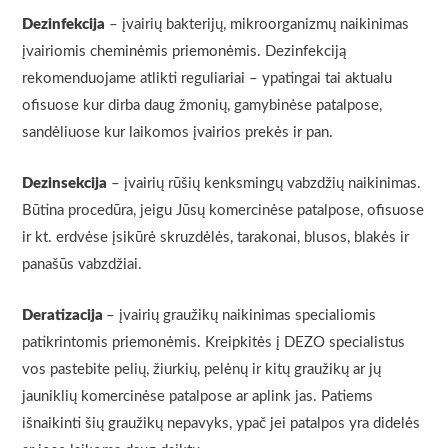
Dezinfekcija
– įvairių bakterijų, mikroorganizmų naikinimas
įvairiomis cheminėmis priemonėmis. Dezinfekciją
rekomenduojame atlikti reguliariai – ypatingai tai aktualu
ofisuose kur dirba daug žmonių, gamybinėse patalpose,
sandėliuose kur laikomos įvairios prekės ir pan.
Dezinsekcija
– įvairių rūšių kenksmingų vabzdžių naikinimas.
Būtina procedūra, jeigu Jūsų komercinėse patalpose, ofisuose
ir kt. erdvėse įsikūrė skruzdėlės, tarakonai, blusos, blakės ir
panašūs vabzdžiai.
Deratizacija
– įvairių graužikų naikinimas specialiomis
patikrintomis priemonėmis. Kreipkitės į DEZO specialistus
vos pastebite pelių, žiurkių, pelėnų ir kitų graužikų ar jų
jauniklių komercinėse patalpose ar aplink jas. Patiems
išnaikinti šių graužikų nepavyks, ypač jei patalpos yra didelės