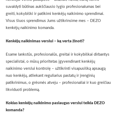
suvaldyti būtinas aukščiausio lygio profesionalumas bei
greiti, kokybiški ir patikimi kenkėjų naikinimo sprendimai.
Visus šiuos sprendimus Jums užtikrinsime mes – DEZO
kenkėjų naikinimo komanda.
Kenkėjų naikinimas verslui – ką verta žinoti?
Esame lankstūs, profesionalūs, greitai ir kokybiškai dirbantys
specialistai, o mūsų prioritetas įgyvendinant kenkėjų
naikinimo verslui kontrolę – užtikrinti visapusišką apsaugą
nuo kenkėjų, atliekant reguliarius pastatų ir įrenginių
patikrinimus, o grėsmės atveju – profesionaliai ir kuo greičiau
likviduoti problemą.
Kokias kenkėjų naikinimo paslaugas verslui teikia DEZO
komanda?