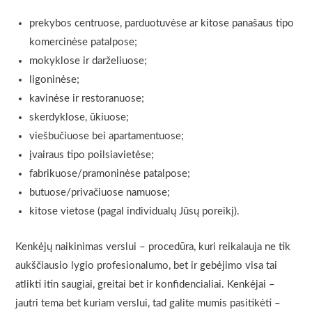
prekybos centruose, parduotuvėse ar kitose panašaus tipo
komercinėse patalpose;
mokyklose ir darželiuose;
ligoninėse;
kavinėse ir restoranuose;
skerdyklose, ūkiuose;
viešbučiuose bei apartamentuose;
įvairaus tipo poilsiavietėse;
fabrikuose/pramoninėse patalpose;
butuose/privačiuose namuose;
kitose vietose (pagal individualų Jūsų poreikį).
Kenkėjų naikinimas verslui – procedūra, kuri reikalauja ne tik
aukščiausio lygio profesionalumo, bet ir gebėjimo visa tai
atlikti itin saugiai, greitai bet ir konfidencialiai. Kenkėjai –
jautri tema bet kuriam verslui, tad galite mumis pasitikėti –