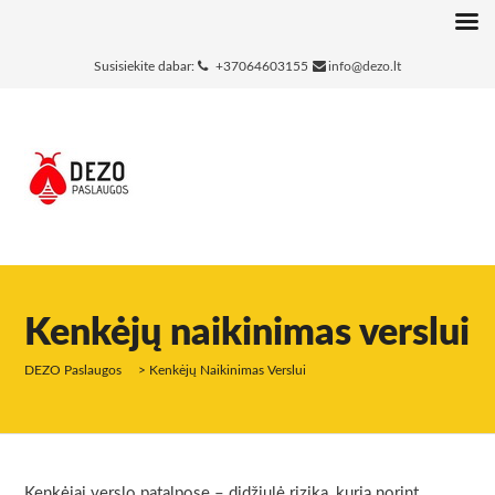
Susisiekite dabar:
+37064603155
info@dezo.lt
Kenkėjų naikinimas verslui
DEZO Paslaugos
>
Kenkėjų Naikinimas Verslui
Kenkėjai verslo patalpose – didžiulė rizika, kurią norint