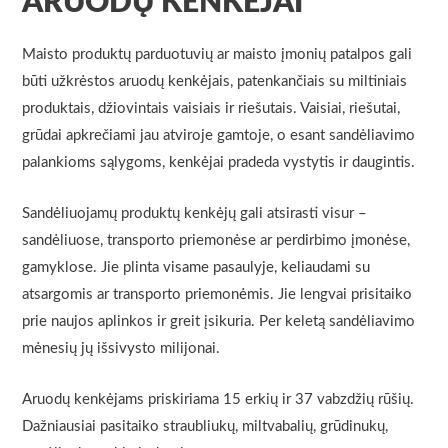
ARUODŲ KENKĖJAI
Maisto produktų parduotuvių ar maisto įmonių patalpos gali
būti užkrėstos aruodų kenkėjais, patenkančiais su miltiniais
produktais, džiovintais vaisiais ir riešutais. Vaisiai, riešutai,
grūdai apkrečiami jau atviroje gamtoje, o esant sandėliavimo
palankioms sąlygoms, kenkėjai pradeda vystytis ir daugintis.
Sandėliuojamų produktų kenkėjų gali atsirasti visur –
sandėliuose, transporto priemonėse ar perdirbimo įmonėse,
gamyklose. Jie plinta visame pasaulyje, keliaudami su
atsargomis ar transporto priemonėmis. Jie lengvai prisitaiko
prie naujos aplinkos ir greit įsikuria. Per keletą sandėliavimo
mėnesių jų išsivysto milijonai.
Aruodų kenkėjams priskiriama 15 erkių ir 37 vabzdžių rūšių.
Dažniausiai pasitaiko straubliukų, miltvabalių, grūdinukų,