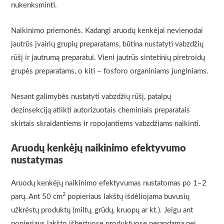
nukenksminti.
Naikinimo priemonės. Kadangi aruodų kenkėjai nevienodai
jautrūs įvairių grupių preparatams, būtina nustatyti vabzdžių
rūšį ir jautrumą preparatui. Vieni jautrūs sintetinių piretroidų
grupės preparatams, o kiti – fosforo organiniams junginiams.
Nesant galimybės nustatyti vabzdžių rūšį, patalpų
dezinsekciją atlikti autorizuotais cheminiais preparatais
skirtais skraidantiems ir ropojantiems vabzdžiams naikinti.
Aruodų kenkėjų naikinimo efektyvumo
nustatymas
Aruodų kenkėjų naikinimo efektyvumas nustatomas po 1–2
2
parų. Ant 50 cm
popieriaus lakštų išdėliojama buvusių
užkrėstų produktų (miltų, grūdų, kruopų ar kt.). Jeigu ant
popieriaus lakšto išbertuose produktuose nerandama nei