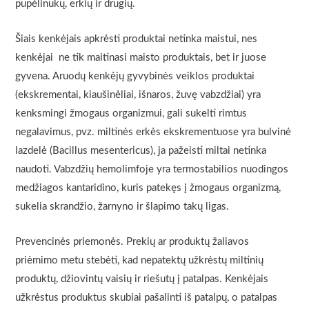
pupėlinukų, erkių ir drugių.
Šiais kenkėjais apkrėsti produktai netinka maistui, nes
kenkėjai ne tik maitinasi maisto produktais, bet ir juose
gyvena. Aruodų kenkėjų gyvybinės veiklos produktai
(ekskrementai, kiaušinėliai, išnaros, žuvę vabzdžiai) yra
kenksmingi žmogaus organizmui, gali sukelti rimtus
negalavimus, pvz. miltinės erkės ekskrementuose yra bulvinė
lazdelė (Bacillus mesentericus), ja pažeisti miltai netinka
naudoti. Vabzdžių hemolimfoje yra termostabilios nuodingos
medžiagos kantaridino, kuris patekęs į žmogaus organizmą,
sukelia skrandžio, žarnyno ir šlapimo takų ligas.
Prevencinės priemonės. Prekių ar produktų žaliavos
priėmimo metu stebėti, kad nepatektų užkrėstų miltinių
produktų, džiovintų vaisių ir riešutų į patalpas. Kenkėjais
užkrėstus produktus skubiai pašalinti iš patalpų, o patalpas